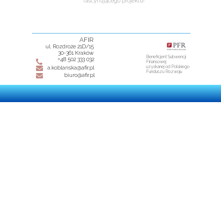
fascynującego projektu!
AFIR
ul. Rozdroże 21D/15
30-361 Kraków
Beneficjent Subwencji
+48 502 333 032
Finansowej
uzyskanej od Polskiego
a.koblanska@afir.pl
Funduszu Rozwoju
biuro@afir.pl