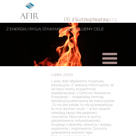
PR z ludzką twarzą
PR z ludzką twarzą
Z ENERGIĄ I PASJĄ STAWIAMY I REALIZUJEMY CELE
Lipiec 2020
Lipiec 2020 Wspieramy inicjatywy
edukacyjne. Z radością informujemy, że
od lipca mamy przyjemność
współpracować z Centrum Kreowania
Przyszłości – nowatorską formułą
edukacyjną skierowaną do maturzystów.
„To nie jest szkoła, to nie są korepetycje,
to inny wymiar nauki” – w ten sposób
określają swoją rolę pasjonaci
nauczania. Nauczania w duchu
poszanowania indywidualności
drugiego człowieka, otwarcia i dialogu,
wspierania i inspirowania. Życzymy
powodzenia autorom tego