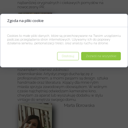
najbardziej oryginalnych i ciekawych pomysłów na
nowoczesny PR.
Renata Botor-Pławecka
Zgoda na pliki cookie
Cookies to małe pliki danych, które są przechowywane na Twoim urządzeniu
podczas przeglądania stron internetowych. Używamy ich do poprawy
działania serwisu, personalizacji treści, oraz analizy ruchu na stronie.
Dostosuj
Zezwól na wszystkie
Dbam o Social Media i kreatywny wizerunek naszych
klientów. Po ukończeniu studiów filologicznych
poszerzyłam swoje horyzonty o fotografię,
rozwinęłam również zdolności
dziennikarskie. Artystycznego ducha łączę z
profesjonalizmem, a moimi pasjami są design, sztuka
handmade oraz literatura. .Kojący dla mnie rytm
miasta sprzyja zawodowym obowiązkom. W wolnym
czasie najchętniej odwiedzam kameralne kino,
chwytam za aparat lub wyszukuję dodatku w stylu
vintage do wnętrza swojego domu.
Marta Borowska