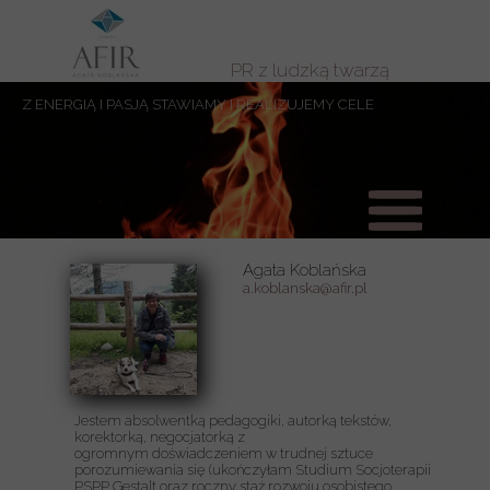
PR z ludzką twarzą
Z ENERGIĄ I PASJĄ STAWIAMY I REALIZUJEMY CELE
Agata Koblańska
a.koblanska@afir.pl
Jestem absolwentką pedagogiki, autorką tekstów,
korektorką, negocjatorką z
ogromnym doświadczeniem w trudnej sztuce
porozumiewania się (ukończyłam Studium Socjoterapii
PSPP Gestalt oraz roczny staż rozwoju osobistego