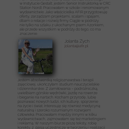
w Instytucie Gestalt; jestem Senior Instruktorką w CRC
Station Nord). Pracowałam
w szkole i renomowanym
wydawnictwie.
Jako właścicielka AFIR przygotowuję
oferty, zarządzam projektami, scalam i spajam,
dbam o relacje i rozwój firmy. Ciągle w podróży,
nie tylko na szlaku z ukochanym psem Azorkiem,
ale przede wszystkim w podróży do tego, co ma
znaczenie.
Jolanta Zych
jolanta@afir.pl
Jestem absolwentką religioznawstwa i terapii
zajęciowej, ukończyłam studium nauczycielskie
i dziennikarskie. Z zamiłowania – podróżniczką,
uwielbiam górskie wędrówki, jazdę na rowerze
i bieganie na nartach. Kocham przyrodę, lubię
poznawać nowych ludzi, ich kulturę, spojrzenie
na życie i świat. Interesuję się również medycyną
naturalną i szeroko rozumianym rozwojem
człowieka. Pracowałam między innymi w kilku
wydawnictwach, zajmowałam się też marketingiem
i reklamą. W naszym biurze piszę teksty, robię
korekty, z pasją uczestniczę w tworzeniu i realizacji